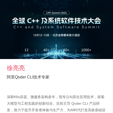
12
40+
40+
1000+
主题
讲师
演讲
听众
徐亮亮
阿里Qoder CLI技术专家
深耕K8s容器、微服务架构多年，现专注AI原生应用技术，探索
大模型与工程实践的创新结合。目前主导 Qoder CLI 产品研
发，致力于提升开发者体验与生产力，为AI时代打造高效基础设