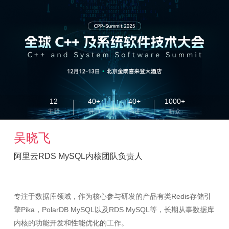
12
40+
40+
1000+
主题
讲师
演讲
听众
吴晓飞
阿里云RDS MySQL内核团队负责人
专注于数据库领域，作为核心参与研发的产品有类Redis存储引
擎Pika，PolarDB MySQL以及RDS MySQL等，长期从事数据库