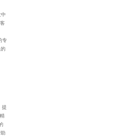
大中
点客
的专
队的
、提
过精
的
帮助