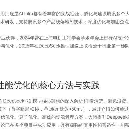
到底层AI Infra都有着丰富的实战经验，孵化与建设腾讯多个
人技术研发，支持腾讯多个产品线落地AI技术；深度优化与加固企
业伙伴，2024年曾在上海电机工程学会学术年会上进行AI技术
化，2025年在DeepSeek推理加速上取得处于行业第一梯
理：性能优化的核心方法与实践
Deepseek R1 模型核心架构的深入解析和“看清楚、避免浪费
（首字延迟<2秒，单token延迟<50ms），展开介绍如何通
优化、算子优化、高效的资源管理方案，大幅提升Deepseek
法论已在多个项目中成功应用，具有极强的复用性和普适性，能