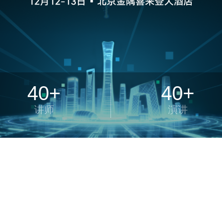
40+
40+
讲师
演讲