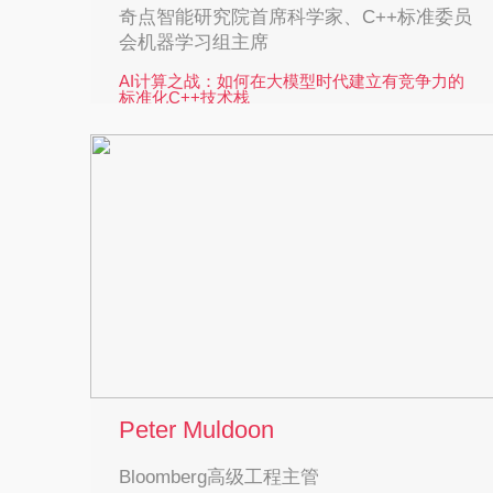
奇点智能研究院首席科学家、C++标准委员
会机器学习组主席
AI计算之战：如何在大模型时代建立有竞争力的
标准化C++技术栈
新的AI使命：面向智能体时代的全栈C++ 标准化
奇点智能研究院首席科学家、C++标准委员会机
器学习组主席、ISO人工智能技术委员会专家。
C++ 嵌入式开发委员会SG14与机器学习委员会
SG19主席，同时担任C++语言方向演化委员会主
席，前Codeplay研发副总裁，前OpenMP CEO。
C++标准委员会加拿大代表团团长。Michael在
C++并行计算、高性能计算、机器学习领域拥有
丰富工作经验，他领导制订了应用于GPU应用开
发C ++异构编程语言（SYCL）标准，OpenCL .
对PyTorch、Tensorflow底层性能优化有着深刻的
Peter Muldoon
研究和见解。其具体工作涵盖并行编程、神经网
络、计算机视觉、自动驾驶等领域。Michael 曾
Bloomberg高级工程主管
任 IBM 高级技术专家，领导 IBM XL C++编译