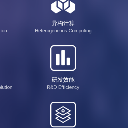
异构计算
tion
Heterogeneous Computing
研发效能
lution
R&D Efficiency