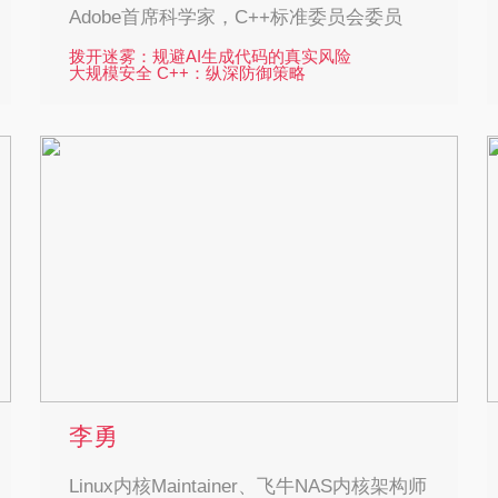
Adobe首席科学家，C++标准委员会委员
拨开迷雾：规避AI生成代码的真实风险
大规模安全 C++：纵深防御策略
David Sankel是 Adobe 公司的首席科学家，也是
C++ 标准化委员会的资深成员。他的经验涵盖
CAD/CAM、计算机图形学、可视化编程语言、
网络应用、计算机视觉密码学、微服务架构。他
经常在 C++ 会议上发言，擅长大型软件工程和高
级 C++ 主题。David 的兴趣包括依赖类型语言、
语义域、EDSL 和函数式编程。他是 C++
Reflection TS 的项目编辑、Boost 基金会的执行
董事，也是模式匹配和语言变体等多个 C++ 提案
的作者。
李勇
Linux内核Maintainer、飞牛NAS内核架构师