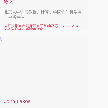
谢涛
北京大学讲席教授、计算机学院软件科学与
工程系主任
从开放指令集到开源算子和编译器：RISC-V+AI
的全栈软件生态突破路径
谢涛，北京大学讲席教授，北京大学计算机学院
软件科学与工程系主任，复旦大学先进计算系统
研究院院长，北京通明湖信息技术应用创新中心
理事长、主任，上海开放计算系统研究院院长，
上海开放处理器产业创新中心秘书长，北京开源
芯片研究院首席科学家，国家高等学校学科创新
引智基地负责人。曾任美国伊利诺伊大学香槟分
校（UIUC）计算机系正教授。当选欧洲科学院外
籍院士、ACM/IEEE/AAAS会士、中国电子学会
会士、中国计算机学会会士，曾获科学探索奖、
国家海外杰青等。担任中国计算机学会系统软件
John Lakos
专委会主任，RISC-V国际基金会人工智能与机器