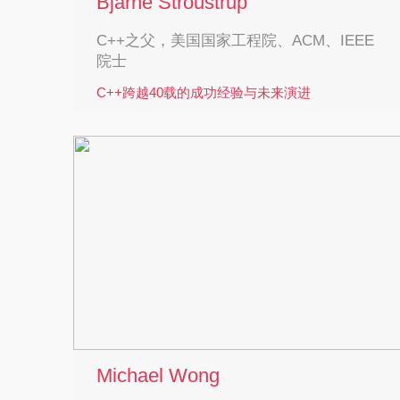
Bjarne Stroustrup
C++之父，美国国家工程院、ACM、IEEE
院士
C++跨越40载的成功经验与未来演进
C++ 之父，美国国家工程院、ACM、IEEE 院
士，被誉为“近 20 年来计算机工业最具影响力的
20 人”。Bjarne Stroustrup 于 1979 年获得剑桥大
学计算机博士学位，毕业后加入贝尔实验室，在
那里发明了 C++。他的研究领域包括：分布式系
统、编程语言、软件开发工具。曾于2018年荣获
美国国家工程院颁发查尔斯·斯塔克·德拉普尔
奖，被誉为工程学界的诺贝尔奖。曾任得州农工
大学教授、摩根士丹利技术部董事总经理，现任
哥伦比亚大学教授。代表作品：《C++ 程序设计
语言》《C++语言的设计和演化》。
Michael Wong