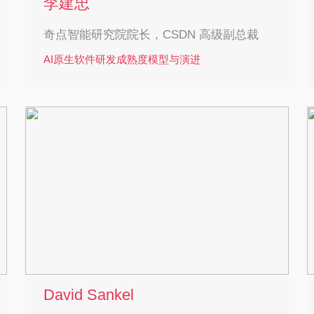
李建忠
奇点智能研究院院长，CSDN 高级副总裁
AI原生软件研发成熟度模型与演进
李建忠，奇点智能研究院院长，CSDN 高级副总
裁，全球机器学习技术⼤会主席。对软件架构、
产品创新、人工智能有丰富经验和深入研究。近
年来主要研究以⼤语⾔模型为主的⼈⼯智能⽅法
在软件领域的应用，提出科技创新的“范式转换立
方体 ParaShift Cube”，相关研究和演讲引起业界
强烈关注。
David Sankel