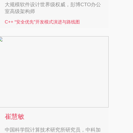
学习专委会（AI/ML SIG）主席等。主持国家自然
大规模软件设计世界级权威，彭博CTO办公
科学基金重大研究计划集成项目、海外及港澳学
室高级架构师
者合作研究基金及其延续资助项目（海外杰
C++ “安全优先”开发模式演进与路线图
青），国家外国专家项目（“111学科创新引智基
地”），国家实验室先导项目，北京市高精尖产业
John Lakos 是《Large-Scale C++ Software
发展资金重大项目等。主要研究领域包括软件工
Design》（Addison-Wesley，1996）的作者，现
程，系统软件，软件安全，可信人工智能，
任美国纽约彭博公司 CTO 办公室高级架构师，
RISC-V基础软件。
并在全球范围内担任 C++ 软件开发导师。他同时
是 C++ 标准委员会演进工作组（Evolution
Working Group）的活跃投票成员。 在加入彭博
之前，Lakos 博士曾在贝尔斯登（Bear
Stearns）负责专有金融分析应用的基础设施库的
设计与开发。在此之前的 12 年，他在 Mentor
Graphics 从事大型框架与高级 ICCAD 应用程序
的开发工作，并拥有多项软件专利。 在学术方
面，Lakos 博士拥有哥伦比亚大学计算机科学博
崔慧敏
士学位（1997）以及电气工程科学博士学位
（1989）。他还在麻省理工学院获得数学
中国科学院计算技术研究所研究员，中科加